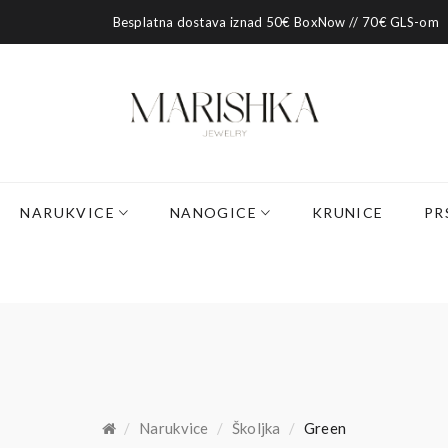
Besplatna dostava iznad 50€ BoxNow // 70€ GLS-om
NARUKVICE
NANOGICE
KRUNICE
PR
Narukvice
Školjka
Green