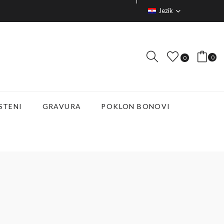
Jezik
0
0
STENI
GRAVURA
POKLON BONOVI