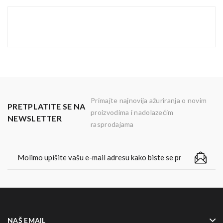
Primajte najnovija ažuriranja o novim
PRETPLATITE SE NA
proizvodima i nadolazećim
NEWSLETTER
rasprodajama
NAŠ EMAIL