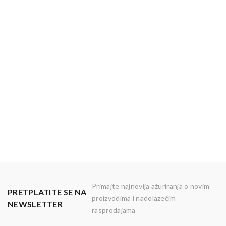
Primajte najnovija ažuriranja o novim
PRETPLATITE SE NA
proizvodima i nadolazećim
NEWSLETTER
rasprodajama