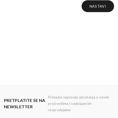
NASTAVI
Primajte najnovija ažuriranja o novim
PRETPLATITE SE NA
proizvodima i nadolazećim
NEWSLETTER
rasprodajama