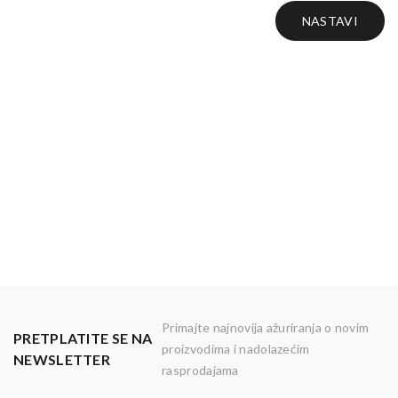
NASTAVI
Primajte najnovija ažuriranja o novim
PRETPLATITE SE NA
proizvodima i nadolazećim
NEWSLETTER
rasprodajama