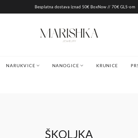
Besplatna dostava iznad 50€ BoxNow // 70€ GLS-om
NARUKVICE
NANOGICE
KRUNICE
PR
ŠKOLJKA