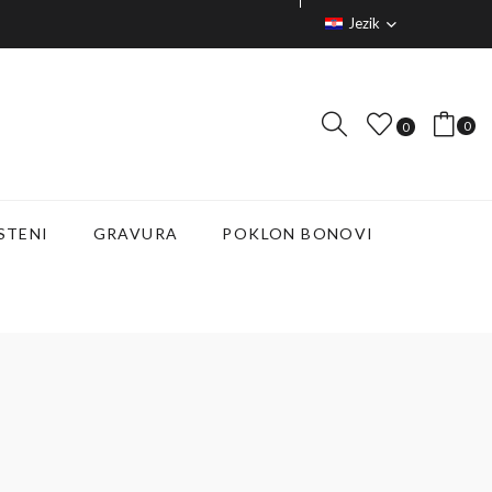
Jezik
0
0
STENI
GRAVURA
POKLON BONOVI