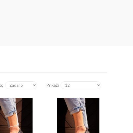
o:
Prikaži