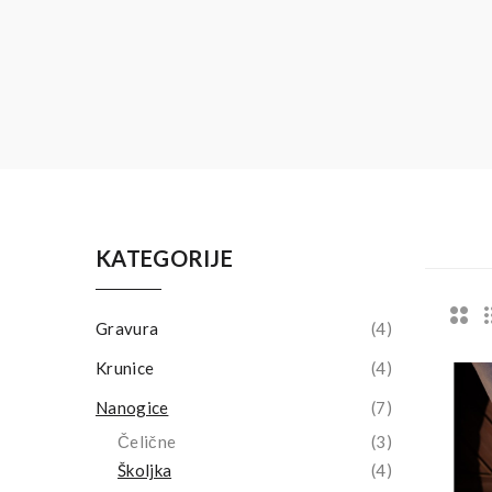
KATEGORIJE
Gravura
4
Krunice
4
Nanogice
7
Čelične
3
Školjka
4