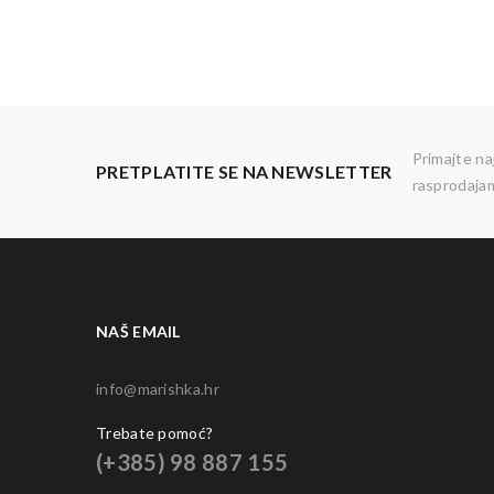
Primajte na
PRETPLATITE SE NA NEWSLETTER
rasprodaja
NAŠ EMAIL
info@marishka.hr
Trebate pomoć?
(+385)
98 887 155