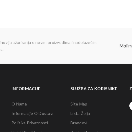
jnovija ažuriranja o novim proizvodima i nadolazećim
ma
INFORMACIJE
SLUŽBA ZA KORISNIKE
Z
O Nama
Site Map
Informacije O Dostavi
Lista Želja
Politika Privatnosti
Brandovi