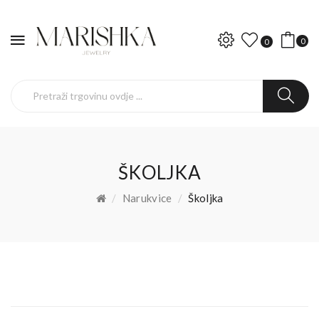
0
0
ŠKOLJKA
Narukvice
Školjka