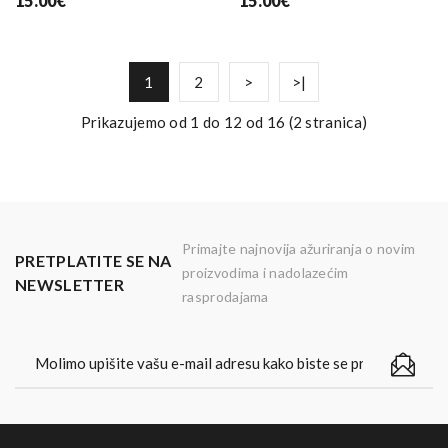
15.00€
15.00€
1
2
>
>|
Prikazujemo od 1 do 12 od 16 (2 stranica)
Primajte najnovija ažuriranja o novim
PRETPLATITE SE NA
proizvodima i nadolazećim
NEWSLETTER
rasprodajama