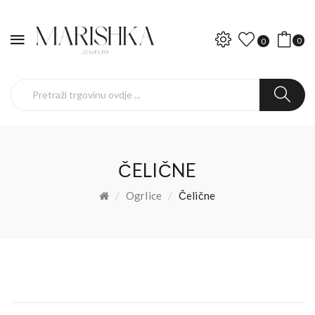
0
0
ČELIČNE
Ogrlice
Čelične