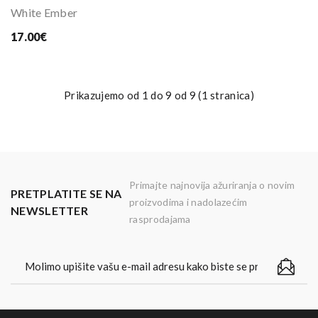
White Ember
17.00€
Prikazujemo od 1 do 9 od 9 (1 stranica)
Primajte najnovija ažuriranja o novim
PRETPLATITE SE NA
proizvodima i nadolazećim
NEWSLETTER
rasprodajama