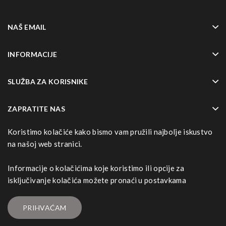
NAŠ EMAIL
INFORMACIJE
SLUŽBA ZA KORISNIKE
ZAPRATITE NAS
Koristimo kolačiće kako bismo vam pružili najbolje iskustvo
NAČINI NAPLATE
na našoj web stranici.
Informacije o kolačićima koje koristimo ili opcije za
isključivanje kolačića možete pronaći u postavkama
Posebne ponude
Reklamacije
Povijest narudžbi
Powered By
Binary Pawn
. Marishka © 2026
PRIHVAĆAM