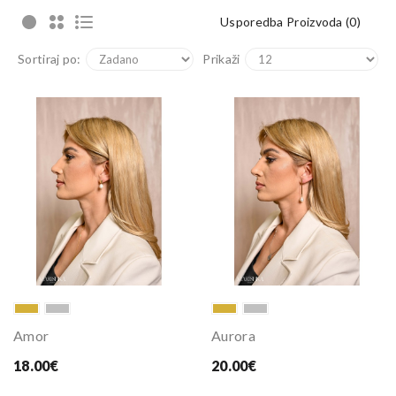
Usporedba Proizvoda (0)
Sortiraj po:
Prikaži
Amor
Aurora
18.00€
20.00€