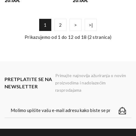
20.00€
20.00€
1
2
>
>|
Prikazujemo od 1 do 12 od 18 (2 stranica)
Primajte najnovija ažuriranja o novim
PRETPLATITE SE NA
proizvodima i nadolazećim
NEWSLETTER
rasprodajama