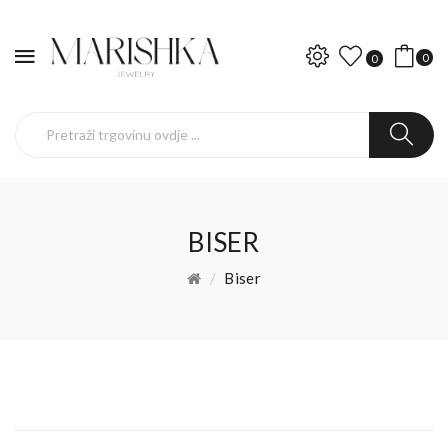
0
0
BISER
Biser