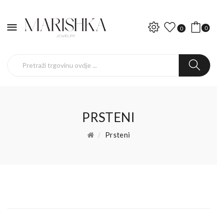
0
0
PRSTENI
Prsteni