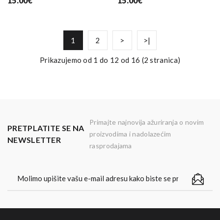
15.00€
15.00€
1
2
>
>|
Prikazujemo od 1 do 12 od 16 (2 stranica)
Primajte najnovija ažuriranja o novim
PRETPLATITE SE NA
proizvodima i nadolazećim
NEWSLETTER
rasprodajama