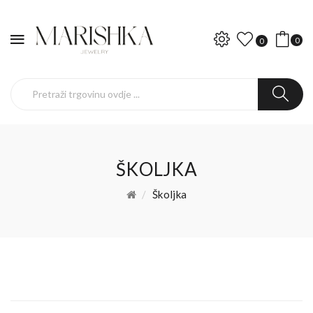
0
0
ŠKOLJKA
Školjka